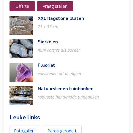
Offerte
Vraag stellen
XXL flagstone platen
75 x 55 cm
Sierkeien
mini rotsjes als border
Fluoriet
edelstenen uit de Alpen
Natuurstenen tuinbanken
robuuste hand-made tuinbanken
Leuke links
Fotogallerij
Paros gerond L