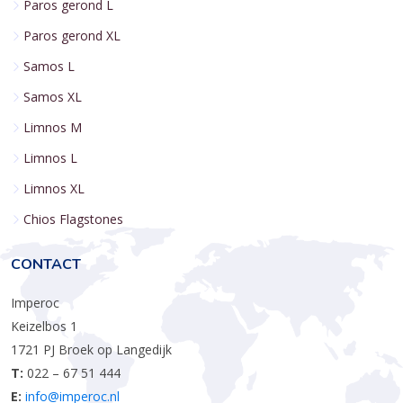
Paros gerond L
Paros gerond XL
Samos L
Samos XL
Limnos M
Limnos L
Limnos XL
Chios Flagstones
CONTACT
Imperoc
Keizelbos 1
1721 PJ Broek op Langedijk
T:
022 – 67 51 444
E:
info@imperoc.nl