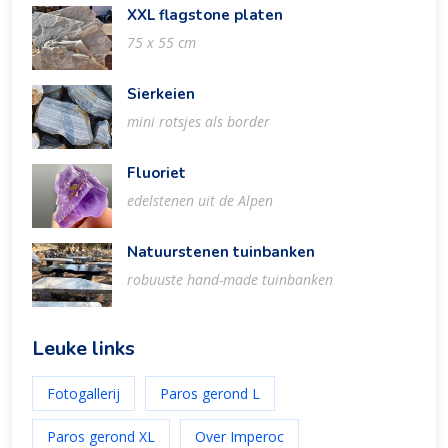
XXL flagstone platen
75 x 55 cm
Sierkeien
mini rotsjes als border
Fluoriet
edelstenen uit de Alpen
Natuurstenen tuinbanken
robuuste hand-made tuinbanken
Leuke links
Fotogallerij
Paros gerond L
Paros gerond XL
Over Imperoc