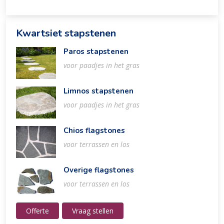
Kwartsiet stapstenen
Paros stapstenen
voor paadjes in het gras
Limnos stapstenen
voor paadjes in het gras
Chios flagstones
voor terrassen en los
Overige flagstones
voor terrassen en los
Offerte
Vraag stellen