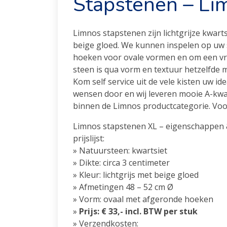
Stapstenen – Li
Limnos stapstenen zijn lichtgrijze kwart
beige gloed. We kunnen inspelen op uw 
hoeken voor ovale vormen en om een vrie
steen is qua vorm en textuur hetzelfde 
Kom self service uit de vele kisten uw i
wensen door en wij leveren mooie A-kwal
binnen de Limnos productcategorie. Voor
Limnos stapstenen XL – eigenschappen
prijslijst:
» Natuursteen: kwartsiet
» Dikte: circa 3 centimeter
» Kleur: lichtgrijs met beige gloed
» Afmetingen 48 – 52 cm Ø
» Vorm: ovaal met afgeronde hoeken
»
Prijs: € 33,- incl. BTW per stuk
» Verzendkosten: