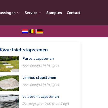
assingen
Service
Samples
Contact
Kwartsiet stapstenen
Paros stapstenen
voor paadjes in het gras
Limnos stapstenen
voor paadjes in het gras
Leisteen stapstenen
Donkergrijs antraciet uit België