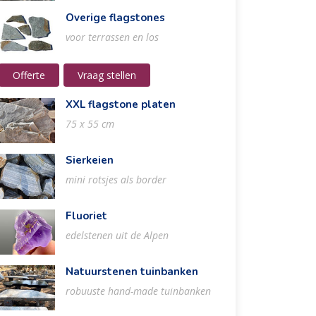
Overige flagstones
voor terrassen en los
Offerte
Vraag stellen
XXL flagstone platen
75 x 55 cm
Sierkeien
mini rotsjes als border
Fluoriet
edelstenen uit de Alpen
Natuurstenen tuinbanken
robuuste hand-made tuinbanken