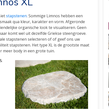
mnos XL
siet
stapstenen
. Sommige Limnos hebben een
smaak qua kleur, karakter en vorm. Afgeronde
ndelijke organische look te visualiseren. Geen
maar komt wel uit dezelfde Griekse steengroeve.
deale stapstenen selecteren of of geef ons uw
iteit stapstenen. Het type XL is de grootste maat
 meer body in een grote tuin.
 &