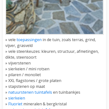
» vele
toepassingen
in de tuin, zoals terras, grind,
vijver, grasveld
» vele steenkeuzes: kleuren, structuur, afmetingen,
dikte, steensoort
» vijverstenen
» sierkeien / mini rotsen
» pilaren / monoliet
» XXL flagstones / grote platen
» stapstenen op maat
»
natuurstenen tuintafels
en tuinbankjes
»
sierkeien
»
Fluoriet
mineralen & bergkristal