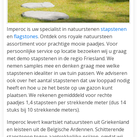
Imperoc is uw specialist in natuurstenen
stapstenen
en
flagstones
. Ontdek ons royale natuursteen
assortiment voor prachtige mooie paadjes. Voor
persoonlijke service op locatie bezoeken wij u graag
met demo stapstenen in de regio Friesland. We
nemen samples mee en denken graag mee welke
stapstenen idealiter in uw tuin passen. We adviseren
ook over het aantal stapstenen dat uw looppad nodig
heeft en hoe u ze het beste op uw gazon kunt
plaatsen. We rekenen gemidddeld voor rechte
paadjes 1,4 stapsteen per strekkende meter (dus 14
stuks bij 10 strekkende meters).
Imperoc levert kwartsiet natuursteen uit Griekenland
en leisteen uit de Belgische Ardennen. Schitterende
stapstenen tegen aantrekkelijke prijzen, omdat wij