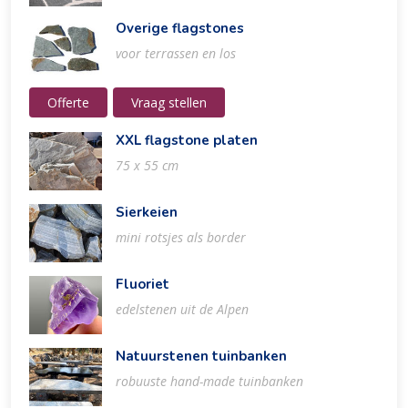
Overige flagstones
voor terrassen en los
Offerte
Vraag stellen
XXL flagstone platen
75 x 55 cm
Sierkeien
mini rotsjes als border
Fluoriet
edelstenen uit de Alpen
Natuurstenen tuinbanken
robuuste hand-made tuinbanken