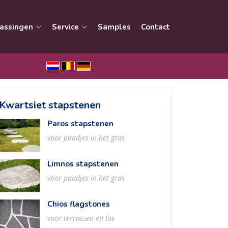
assingen
Service
Samples
Contact
Kwartsiet stapstenen
Paros stapstenen
voor paadjes in het gras
Limnos stapstenen
voor paadjes in het gras
Chios flagstones
voor terrassen en los