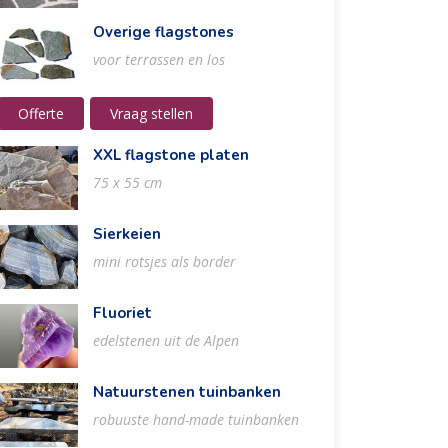
Overige flagstones
voor terrassen en los
Offerte
Vraag stellen
XXL flagstone platen
75 x 55 cm
Sierkeien
mini rotsjes als border
Fluoriet
edelstenen uit de Alpen
Natuurstenen tuinbanken
robuuste hand-made tuinbanken