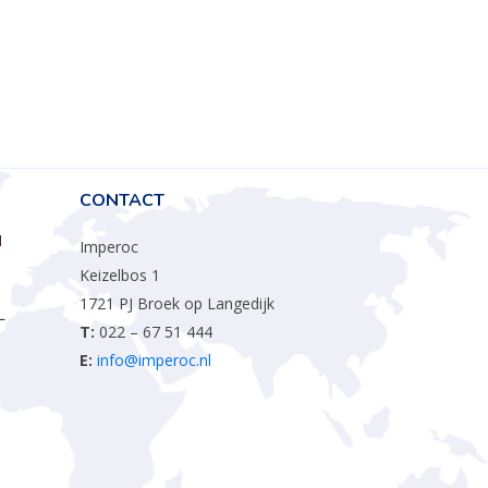
CONTACT
M
Imperoc
Keizelbos 1
1721 PJ Broek op Langedijk
L
T:
022 – 67 51 444
E:
info@imperoc.nl