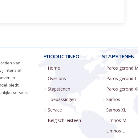
PRODUCTINFO
STAPSTENEN
oorzien van
Home
Paros gerond 
ij intensief
oeven in
Over ons
Paros gerond L
ndel biedt
Stapstenen
Paros gerond X
lijke service.
Toepassingen
Samos L
Service
Samos XL
Belgisch leisteen
Limnos M
Limnos L