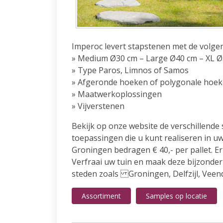
Imperoc levert stapstenen met de volgen
» Medium Ø30 cm – Large Ø40 cm – XL 
» Type Paros, Limnos of Samos
» Afgeronde hoeken of polygonale hoeke
» Maatwerkoplossingen
» Vijverstenen
Bekijk op onze website de verschillende
toepassingen die u kunt realiseren in u
Groningen bedragen € 40,- per pallet. E
Verfraai uw tuin en maak deze bijzonder 
steden zoals Groningen, Delfzijl, Vee
Assortiment
Samples op locatie